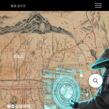
탐정 김삿갓
부동산
김삿갓 탐정
탐정김삿갓이